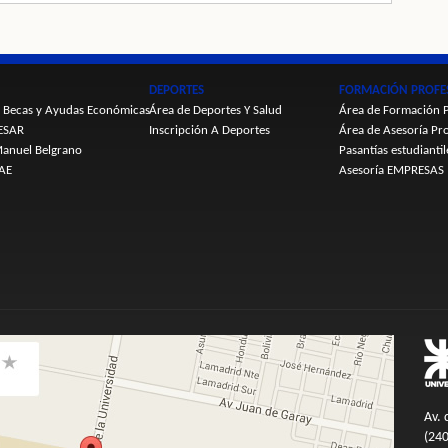
DEPORTES
FORMACIÓN PROFE
 Becas y Ayudas Económicas
Área de Deportes Y Salud
Área de Formación P
ESAR
Inscripción A Deportes
Área de Asesoría Pro
anuel Belgrano
Pasantías estudiantil
SAE
Asesoría EMPRESAS
Av. 
(240